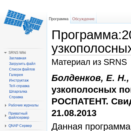
Программа
Обсуждение
Программа:2
узкополосны
SRNS Wiki
Заглавная
Материал из SRNS
Загрузить файл
Список файлов
Перейти к:
навигация
,
поиск
Болденков, Е. Н.
Галерея
Инструктаж
TeX-справка
узкополосных по
Шпаргалка
Справка
РОСПАТЕНТ. Свид
Рабочие журналы
21.08.2013
Приватный
файлсервер
Данная программа
QNAP Сервер