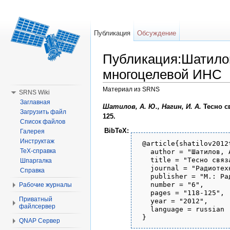
Публикация
Обсуждение
Публикация:Шатило
многоцелевой ИНС
Материал из SRNS
SRNS Wiki
Перейти к:
навигация
,
поиск
Заглавная
Шатилов, А. Ю.
,
Нагин, И. А.
Тесно с
Загрузить файл
125.
Список файлов
BibTeX:
Галерея
Инструктаж
 @article{shatilov2012t
TeX-справка
   author = "Шатилов, 
   title = "Тесно связ
Шпаргалка
   journal = "Радиотехн
Справка
   publisher = "М.: Рад
   number = "6",

Рабочие журналы
   pages = "118-125",

Приватный
   year = "2012",

файлсервер
   language = russian

QNAP Сервер