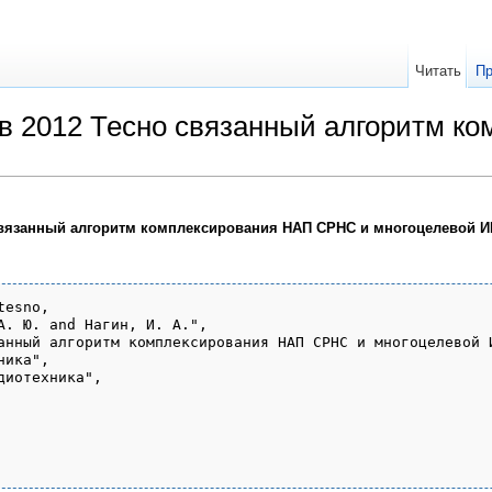
Читать
Пр
в 2012 Тесно связанный алгоритм к
вязанный алгоритм комплексирования НАП СРНС и многоцелевой И
esno,

А. Ю. and Нагин, И. А.",

анный алгоритм комплексирования НАП СРНС и многоцелевой И
ика",

иотехника",
