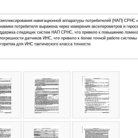
комплексирования навигационной аппаратуры потребителей (НАП) СРНС и
инамики потребителя выражена через измерения акселерометров и гиро
оддержка следящих систем НАП СРНС, что привело к повышению помехо
погрешности датчиков ИНС, что привело к более точной работе системы
горитма для ИНС тактического класса точности.