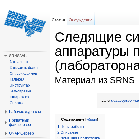
Статья
Обсуждение
Следящие си
аппаратуры 
SRNS Wiki
(лабораторна
Заглавная
Загрузить файл
Список файлов
Материал из SRNS
Галерея
Инструктаж
Перейти к:
навигация
,
поиск
TeX-справка
Шпаргалка
Это
незавершённа
Справка
Рабочие журналы
Содержание
[
убрать
]
Приватный
файлсервер
1
Цели работы
2
Описание
QNAP Сервер
3
Домашняя подготовка