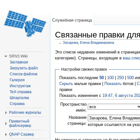
Служебная страница
Связанные правки дл
←
Захарова, Елена Владимировна
Перейти к:
навигация
,
поиск
Это список недавних изменений в страницах
SRNS Wiki
категорию). Страницы, входящие в
ваш спи
Заглавная
Загрузить файл
Настройки свежих правок
Список файлов
Показать последние
50
|
100
|
250
|
500
из
Галерея
Скрыть
малые правки |
Показать
ботов |
С
Инструктаж
правки
TeX-справка
Показать изменения с
19:47, 6 августа 20
Шпаргалка
Справка
Пространство
имён:
Рабочие журналы
Название
Приватный
страницы:
которые ссылаются на ука
файлсервер
QNAP Сервер
На связанных страницах не было изменений