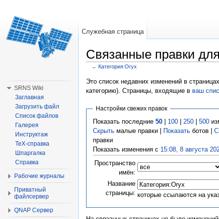
Служебная страница
Связанные правки для
←
Категория:Oryx
Перейти к:
навигация
,
поиск
Это список недавних изменений в страницах
SRNS Wiki
категорию). Страницы, входящие в
ваш спи
Заглавная
Загрузить файл
Настройки свежих правок
Список файлов
Показать последние
50
|
100
|
250
|
500
из
Галерея
Скрыть
малые правки |
Показать
ботов |
С
Инструктаж
правки
TeX-справка
Показать изменения с
15:08, 8 августа 20
Шпаргалка
Справка
Пространство
имён:
Рабочие журналы
Название
Приватный
страницы:
которые ссылаются на ука
файлсервер
QNAP Сервер
На связанных страницах не было изменений