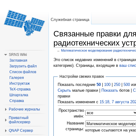
Служебная страница
Связанные правки дл
радиотехнических уст
←
Математическое моделирование радиотехничес
Перейти к:
навигация
,
поиск
SRNS Wiki
Это список недавних изменений в страницах
Заглавная
категорию). Страницы, входящие в
ваш спи
Загрузить файл
Список файлов
Настройки свежих правок
Галерея
Инструктаж
Показать последние
50
|
100
|
250
|
500
из
TeX-справка
Скрыть
малые правки |
Показать
ботов |
С
Шпаргалка
правки
Справка
Показать изменения с
15:18, 7 августа 20
Рабочие журналы
Пространство
имён:
Приватный
файлсервер
Название
страницы:
которые ссылаются на ука
QNAP Сервер