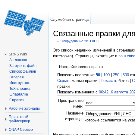
Служебная страница
Связанные правки дл
←
Оборудование УИЦ ЛНС
Перейти к:
навигация
,
поиск
Это список недавних изменений в страницах
SRNS Wiki
категорию). Страницы, входящие в
ваш спи
Заглавная
Загрузить файл
Настройки свежих правок
Список файлов
Показать последние
50
|
100
|
250
|
500
из
Галерея
Скрыть
малые правки |
Показать
ботов |
С
Инструктаж
правки
TeX-справка
Показать изменения с
06:42, 6 августа 20
Шпаргалка
Справка
Пространство
имён:
Рабочие журналы
Название
Приватный
страницы:
которые ссылаются на ука
файлсервер
QNAP Сервер
На связанных страницах не было изменений