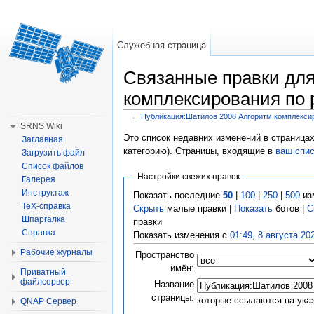
Служебная страница
Связанные правки дл
комплексирования по 
←
Публикация:Шатилов 2008 Алгоритм комплекси
Перейти к:
навигация
,
поиск
SRNS Wiki
Это список недавних изменений в страницах
Заглавная
категорию). Страницы, входящие в
ваш спи
Загрузить файл
Список файлов
Настройки свежих правок
Галерея
Инструктаж
Показать последние
50
|
100
|
250
|
500
из
TeX-справка
Скрыть
малые правки |
Показать
ботов |
С
Шпаргалка
правки
Справка
Показать изменения с
01:49, 8 августа 20
Рабочие журналы
Пространство
имён:
Приватный
файлсервер
Название
страницы:
которые ссылаются на ука
QNAP Сервер