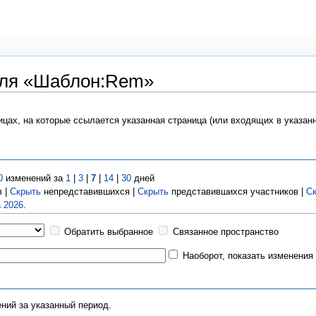
для «Шаблон:Rem»
ицах, на которые ссылается указанная страница (или входящих в указа
0
изменений за
1
|
3
|
7
|
14
|
30
дней
 |
Скрыть
непредставившихся |
Скрыть
представившихся участников |
С
а 2026
.
Обратить выбранное
Связанное пространство
Наоборот, показать изменения
ний за указанный период.