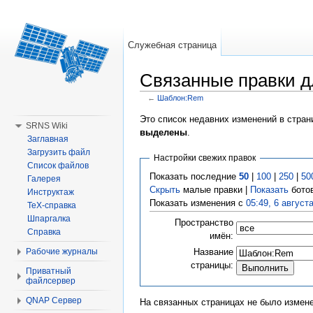
Служебная страница
Связанные правки 
←
Шаблон:Rem
Перейти к:
навигация
,
поиск
Это список недавних изменений в стран
SRNS Wiki
выделены
.
Заглавная
Загрузить файл
Настройки свежих правок
Список файлов
Показать последние
50
|
100
|
250
|
50
Галерея
Скрыть
малые правки |
Показать
ботов
Инструктаж
Показать изменения с
05:49, 6 август
TeX-справка
Шпаргалка
Пространство
Справка
имён:
Название
Рабочие журналы
страницы:
Приватный
файлсервер
QNAP Сервер
На связанных страницах не было измене