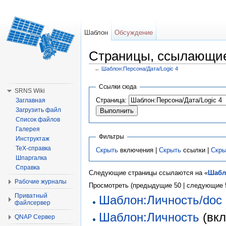
Шаблон
Обсуждение
Страницы, ссылающиес
←
Шаблон:Персона/Дата/Logic 4
Перейти к:
навигация
,
поиск
Ссылки сюда
SRNS Wiki
Страница:
Заглавная
Загрузить файл
Список файлов
Галерея
Фильтры
Инструктаж
TeX-справка
Скрыть
включения |
Скрыть
ссылки |
Скры
Шпаргалка
Справка
Следующие страницы ссылаются на «
Шабло
Рабочие журналы
Просмотреть (предыдущие 50 | следующие 5
Приватный
Шаблон:Личность/doc
файлсервер
Шаблон:Личность
(вкл
QNAP Сервер