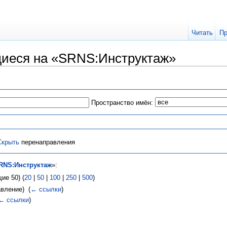
Читать
Пр
иеся на «SRNS:Инструктаж»
Пространство имён:
Скрыть
перенаправления
RNS:Инструктаж
»:
ие 50) (
20
|
50
|
100
|
250
|
500
)
вление) ‎
(
← ссылки
)
← ссылки
)