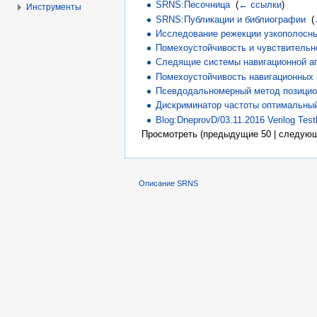
SRNS:Песочница
‎
(
← ссылки
)
Инструменты
SRNS:Публикации и библиографии
‎
(
Исследование режекции узкополосны
Помехоустойчивость и чувствительн
Следящие системы навигационной ап
Помехоустойчивость навигационных 
Псевдодальномерный метод позицион
Дискриминатор частоты оптимальны
Blog:DneprovD/03.11.2016 Verilog T
Просмотреть (предыдущие 50 | следующ
Описание SRNS