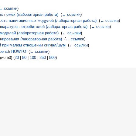
← ссылки
)
х помех (лабораторная работа)
‎
(
← ссылки
)
ость навигационных модулей (лабораторная работа)
‎
(
← ссылки
)
паратуры потребителей (лабораторная работа)
‎
(
← ссылки
)
модулей (лабораторная работа)
‎
(
← ссылки
)
ирования (лабораторная работа)
‎
(
← ссылки
)
й при малом отношении сигнал/шум
‎
(
← ссылки
)
estbench HOWTO
‎
(
← ссылки
)
ие 50) (
20
|
50
|
100
|
250
|
500
)