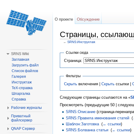
О проекте
Обсуждение
Страницы, ссылающ
←
SRNS:Инструктаж
Перейти к:
навигация
,
поиск
Ссылки сюда
SRNS Wiki
Заглавная
Страница:
Загрузить файл
Список файлов
Фильтры
Галерея
Инструктаж
Скрыть
включения |
Скрыть
ссылки |
TeX-справка
Шпаргалка
Следующие страницы ссылаются на «
S
Справка
Просмотреть (предыдущие 50 | следующ
Рабочие журналы
SRNS:Описание
(страница-перенапра
Приватный
SRNS:Правила именования статей
‎
(
файлсервер
Шаблон:Заготовка
‎
(
← ссылки
)
QNAP Сервер
SRNS:Болванка статьи
‎
(
← ссылки
)