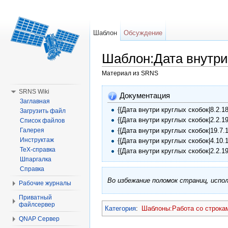
Шаблон
Обсуждение
Шаблон:Дата внутри
Материал из SRNS
Перейти к:
навигация
,
поиск
SRNS Wiki
Документация
Заглавная
{{Дата внутри круглых скобок|8.2.18
Загрузить файл
{{Дата внутри круглых скобок|2.2.19
Список файлов
{{Дата внутри круглых скобок|19.7.1
Галерея
Инструктаж
{{Дата внутри круглых скобок|4.10.
TeX-справка
{{Дата внутри круглых скобок|2.2.19
Шпаргалка
Справка
Во избежание поломок страниц, исп
Рабочие журналы
Приватный
файлсервер
Категория
:
Шаблоны:Работа со строка
QNAP Сервер