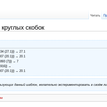
Читать
Пр
 круглых скобок
34 (27.1)}} → 27.1
07 (20.1)}} → 20.1
893 (7)}} → 7
1916}} →
07 (20.1)}} → 20.1
ользующих данный шаблон, желательно экспериментировать в своём л
ми