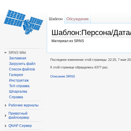
Шаблон
Обсуждение
Шаблон:Персона/Дата/
Материал из SRNS
Перейти к:
навигация
,
поиск
SRNS Wiki
Заглавная
Последнее изменение этой страницы: 22:25, 7 мая 20
Загрузить файл
К этой странице обращались 6377 раз.
Список файлов
Галерея
Описание SRNS
Инструктаж
TeX-справка
Шпаргалка
Справка
Рабочие журналы
Приватный
файлсервер
QNAP Сервер