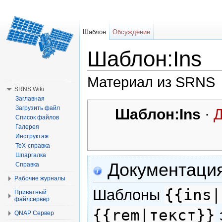
Шаблон
Обсуждение
Шаблон:Ins
Материал из SRNS
SRNS Wiki
Перейти к:
навигация
,
поиск
Заглавная
Загрузить файл
Шаблон:Ins
·
Д
Список файлов
Галерея
Инструктаж
TeX-справка
Шпаргалка
Документаци
Справка
Рабочие журналы
{{ins|
Шаблоны
Приватный
файлсервер
{{rem|текст}}
QNAP Сервер