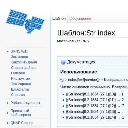
Шаблон
Обсуждение
Шаблон:Str index
Материал из SRNS
Перейти к:
навигация
,
поиск
SRNS Wiki
Заглавная
Документация
Загрузить файл
Список файлов
Использование
Галерея
Инструктаж
{{str index|
text
|
number
}} = Возвращает
TeX-справка
Число символов ограничено. Возвраща
Шпаргалка
{{Str index|8.2.1834 (27.1)|10}} → (
Справка
{{Str index|8.2.1834 (27.1)|11}} → 2
Рабочие журналы
{{Str index|8.2.1834 (27.1)|12}} → 7
Приватный
{{Str index|8.2.1834 (27.1)|13}} → .
файлсервер
{{Str index|8.2.1834 (27.1)|14}} → 1
QNAP Сервер