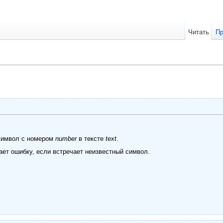
Читать
Пр
 символ с номером
number
в тексте
text
.
ет ошибку, если встречает неизвестный символ.