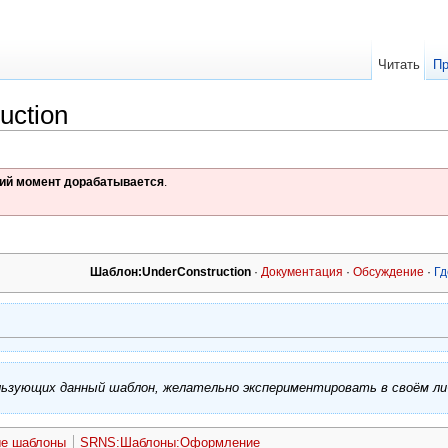
Читать
Пр
uction
щий момент дорабатывается
.
Шаблон:UnderConstruction
·
Документация
·
Обсуждение
·
Гд
ользующих данный шаблон, желательно экспериментировать в своём л
е шаблоны
SRNS:Шаблоны:Оформление