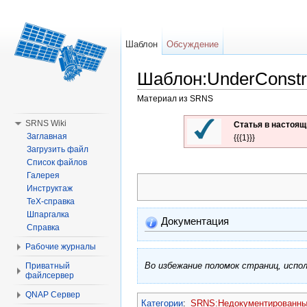
Шаблон
Обсуждение
Шаблон:UnderConstr
Материал из SRNS
Перейти к:
навигация
,
поиск
SRNS Wiki
Статья в настоя
Заглавная
{{{1}}}
Загрузить файл
Список файлов
Галерея
Инструктаж
TeX-справка
Шпаргалка
Документация
Справка
Рабочие журналы
Во избежание поломок страниц, исп
Приватный
файлсервер
QNAP Сервер
Категории
:
SRNS:Недокументированны