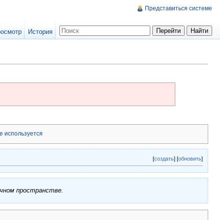
Представиться системе
осмотр
История
е используется
[
создать
] [
обновить
]
ичном пространстве.