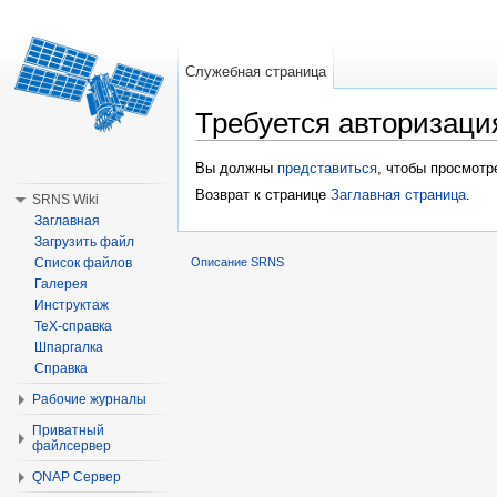
Служебная страница
Требуется авторизаци
Перейти к:
навигация
,
поиск
Вы должны
представиться
, чтобы просмотр
Возврат к странице
Заглавная страница
.
SRNS Wiki
Заглавная
Загрузить файл
Список файлов
Описание SRNS
Галерея
Инструктаж
TeX-справка
Шпаргалка
Справка
Рабочие журналы
Приватный
файлсервер
QNAP Сервер