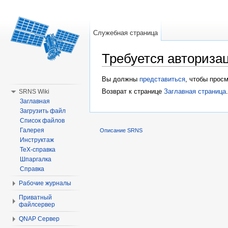
Служебная страница
Требуется авториза
Перейти к:
навигация
,
поиск
Вы должны
представиться
, чтобы прос
Возврат к странице
Заглавная страница
.
SRNS Wiki
Заглавная
Загрузить файл
Список файлов
Галерея
Описание SRNS
Инструктаж
TeX-справка
Шпаргалка
Справка
Рабочие журналы
Приватный
файлсервер
QNAP Сервер