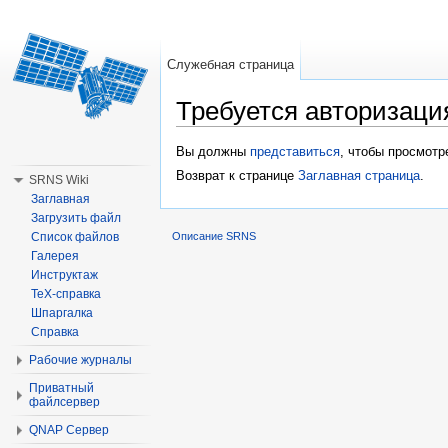
Служебная страница
Требуется авторизаци
Перейти к:
навигация
,
поиск
Вы должны
представиться
, чтобы просмотр
Возврат к странице
Заглавная страница
.
SRNS Wiki
Заглавная
Загрузить файл
Список файлов
Описание SRNS
Галерея
Инструктаж
TeX-справка
Шпаргалка
Справка
Рабочие журналы
Приватный
файлсервер
QNAP Сервер