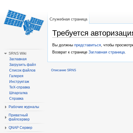
Служебная страница
Требуется авторизаци
Перейти к:
навигация
,
поиск
Вы должны
представиться
, чтобы просмотр
Возврат к странице
Заглавная страница
.
SRNS Wiki
Заглавная
Загрузить файл
Список файлов
Описание SRNS
Галерея
Инструктаж
TeX-справка
Шпаргалка
Справка
Рабочие журналы
Приватный
файлсервер
QNAP Сервер