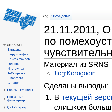
Blog
Обсуждение
21.11.2011, 
по помехоуст
SRNS Wiki
чувствитель
Заглавная
Загрузить файл
Список файлов
Материал из SRNS
Галерея
Инструктаж
<
Blog:Korogodin
TeX-справка
Шпаргалка
Перейти к:
навигация
,
поиск
Справка
Сделаны выводы:
Рабочие журналы
В
текущей верс
Приватный
файлсервер
слишком большо
QNAP Сервер