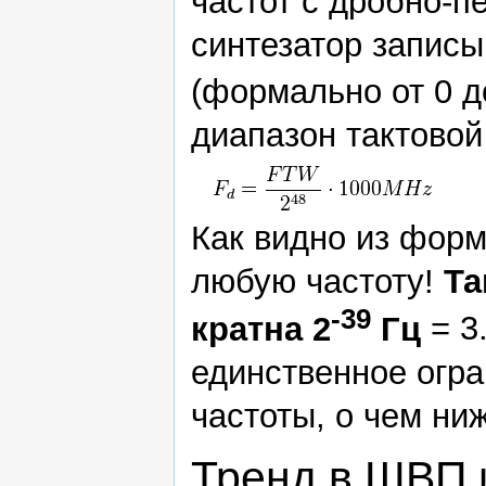
частот с дробно-п
синтезатор запис
(формально от 0 д
диапазон тактовой
Как видно из фор
любую частоту!
Та
-39
кратна 2
Гц
= 3
единственное огра
частоты, о чем ни
Тренд в ШВП 