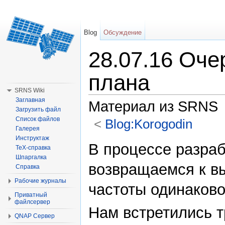
Blog
Обсуждение
28.07.16 Оче
плана
SRNS Wiki
Заглавная
Материал из SRNS
Загрузить файл
Список файлов
<
Blog:Korogodin
Галерея
Перейти к:
навигация
,
поиск
Инструктаж
В процессе разра
TeX-справка
Шпаргалка
возвращаемся к вы
Справка
Рабочие журналы
частоты одинаково
Приватный
файлсервер
Нам встретились 
QNAP Сервер