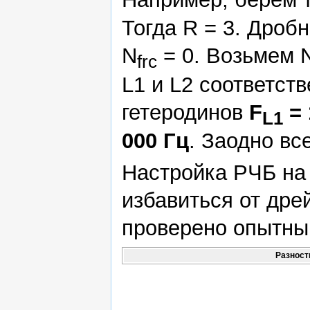
Тогда R = 3. Дроб
N
= 0. Возьмем 
frc
L1 и L2 соответст
гетеродинов
F
= 
L1
000 Гц
. Заодно вс
Настройка РЧБ на
избавиться от дре
проверено опытны
Разност