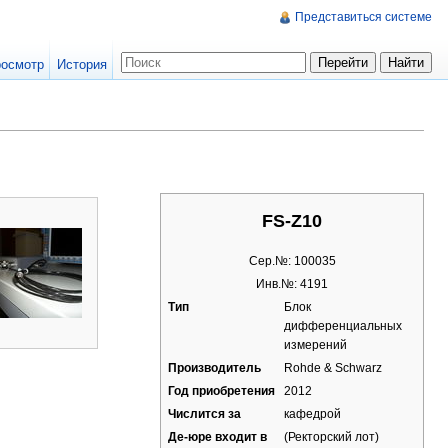
Представиться системе
осмотр
История
FS-Z10
Сер.№: 100035
Инв.№: 4191
Тип
Блок
дифференциальных
измерений
Производитель
Rohde & Schwarz
Год приобретения
2012
Числится за
кафедрой
Де-юре входит в
(Ректорский лот)