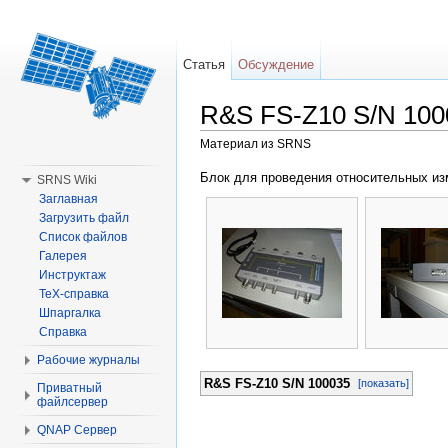
Статья
Обсуждение
R&S FS-Z10 S/N 100
Материал из SRNS
Перейти к:
навигация
,
поиск
Блок для проведения относительных из
SRNS Wiki
Заглавная
Загрузить файл
Список файлов
Галерея
Инструктаж
TeX-справка
Шпаргалка
Справка
Рабочие журналы
R&S FS-Z10 S/N 100035
[показать]
Приватный
файлсервер
QNAP Сервер