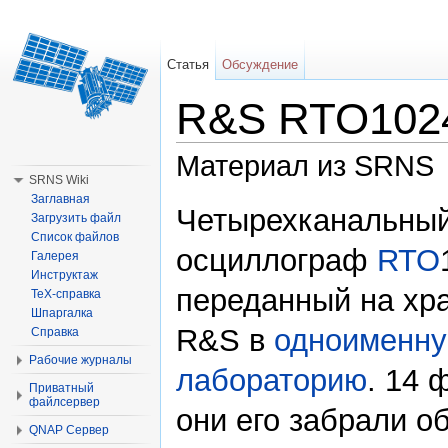
Статья
Обсуждение
R&S RTO1024
Материал из SRNS
SRNS Wiki
Перейти к:
навигация
,
поиск
Заглавная
Четырехканальны
Загрузить файл
Список файлов
осциллограф
RTO
Галерея
Инструктаж
переданный на хр
TeX-справка
Шпаргалка
R&S в
одноименн
Справка
Рабочие журналы
лабораторию
. 14 
Приватный
файлсервер
они его забрали о
QNAP Сервер