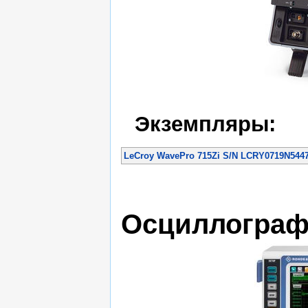
Экземпляры:
LeCroy WavePro 715Zi S/N LCRY0719N544
Осциллограф