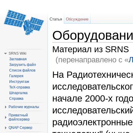
Статья
Обсуждение
Оборудован
Материал из SRNS
SRNS Wiki
(перенаправлено с «
Л
Заглавная
Загрузить файл
Перейти к:
навигация
,
поиск
Список файлов
На Радиотехничес
Галерея
Инструктаж
исследовательско
TeX-справка
Шпаргалка
начале 2000-х год
Справка
Рабочие журналы
исследовательски
Приватный
радиоэлектронные
файлсервер
QNAP Сервер