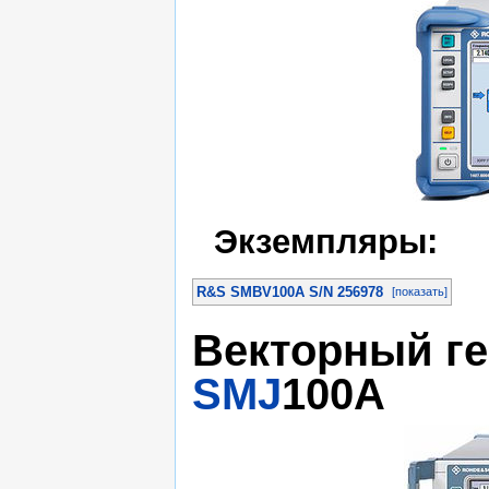
Экземпляры:
R&S SMBV100A S/N 256978
[показать]
Векторный ге
SMJ
100A