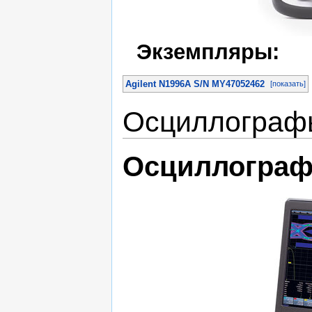
Экземпляры:
Agilent N1996A S/N MY47052462
[показать]
Осциллограф
Осциллограф 