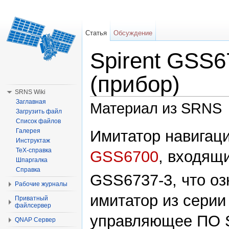
Статья
Обсуждение
Spirent GSS6
(прибор)
SRNS Wiki
Заглавная
Материал из SRNS
Загрузить файл
Список файлов
Перейти к:
навигация
,
поиск
Имитатор навигаци
Галерея
Инструктаж
TeX-справка
GSS6700
, входящ
Шпаргалка
Справка
GSS6737-3, что оз
Рабочие журналы
имитатор из сери
Приватный
файлсервер
управляющее ПО
QNAP Сервер