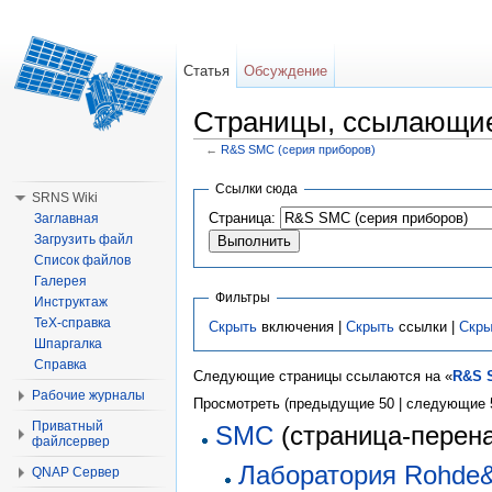
Статья
Обсуждение
Страницы, ссылающие
←
R&S SMC (серия приборов)
Перейти к:
навигация
,
поиск
Ссылки сюда
SRNS Wiki
Страница:
Заглавная
Загрузить файл
Список файлов
Галерея
Фильтры
Инструктаж
TeX-справка
Скрыть
включения |
Скрыть
ссылки |
Скры
Шпаргалка
Справка
Следующие страницы ссылаются на «
R&S 
Рабочие журналы
Просмотреть (предыдущие 50 | следующие 5
Приватный
SMC
(страница-перена
файлсервер
Лаборатория Rohde
QNAP Сервер