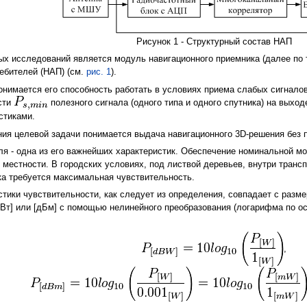
Рисунок 1 - Структурный состав НАП
х исследований является модуль навигационного приемника (далее по 
ебителей (НАП) (см.
рис. 1
).
нимается его способность работать в условиях приема слабых сигналов
сти
полезного сигнала (одного типа и одного спутника) на вых
стиками.
ия целевой задачи понимается выдача навигационного 3D-решения без
я - одна из его важнейших характеристик. Обеспечение номинальной мо
 местности. В городских условиях, под листвой деревьев, внутри тран
ка требуется максимальная чувствительность.
стики чувствительности, как следует из определения, совпадает с раз
БВт] или [дБм] с помощью нелинейного преобразования (логарифма по о
,