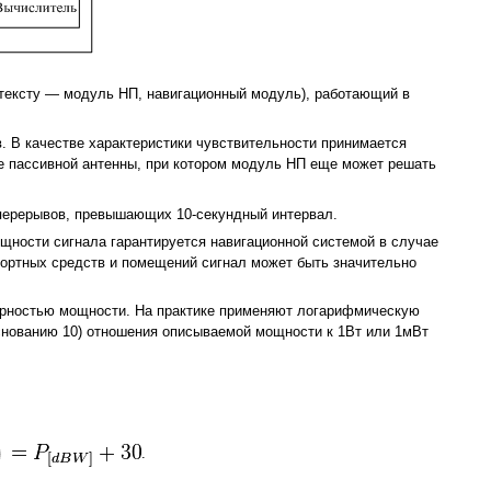
тексту ― модуль НП, навигационный модуль), работающий в
. В качестве характеристики чувствительности принимается
оде пассивной антенны, при котором модуль НП еще может решать
 перерывов, превышающих 10-секундный интервал.
щности сигнала гарантируется навигационной системой в случае
спортных средств и помещений сигнал может быть значительно
мерностью мощности. На практике применяют логарифмическую
снованию 10) отношения описываемой мощности к 1Вт или 1мВт
.