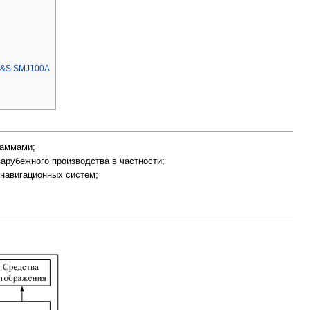
R&S SMJ100A
раммами;
зарубежного производства в частности;
онавигационных систем;