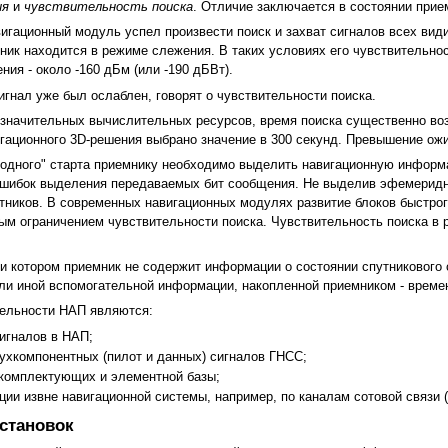
ия
и
чувствительность поиска
. Отличие заключается в состоянии прие
вигационный модуль успел произвести поиск и захват сигналов всех ви
ник находится в режиме слежения. В таких условиях его чувствительн
ия - около -160 дБм (или -190 дБВт).
гнал уже был ослаблен, говорят о чувствительности поиска.
 значительных вычислительных ресурсов, время поиска существенно воз
гационного 3D-решения выбрано значение в 300 секунд. Превышение ож
лодного" старта приемнику необходимо выделить навигационную информа
ошибок выделения передаваемых бит сообщения. Не выделив эфемеридн
утников. В современных навигационных модулях развитие блоков быстрог
ым ограничением чувствительности поиска. Чувствительность поиска в
и котором приемник не содержит информации о состоянии спутникового 
ли иной вспомогательной информации, накопленной приемником - времен
ельности НАП являются:
игналов в НАП;
ухкомпонентных (пилот и данных) сигналов ГНСС;
комплектующих и элементной базы;
ии извне навигационной системы, например, по каналам сотовой связи 
становок