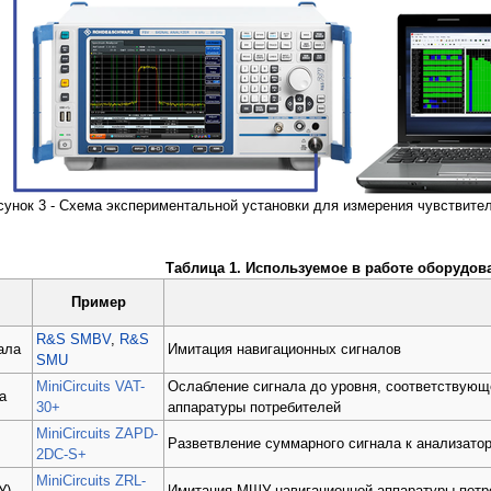
сунок 3 - Схема экспериментальной установки для измерения чувствите
Таблица 1. Используемое в работе оборудов
Пример
R&S SMBV
,
R&S
ала
Имитация навигационных сигналов
SMU
MiniCircuits VAT-
Ослабление сигнала до уровня, соответствую
а
30+
аппаратуры потребителей
MiniCircuits ZAPD-
Разветвление суммарного сигнала к анализато
2DC-S+
MiniCircuits ZRL-
У)
Имитация МШУ навигационной аппаратуры потр