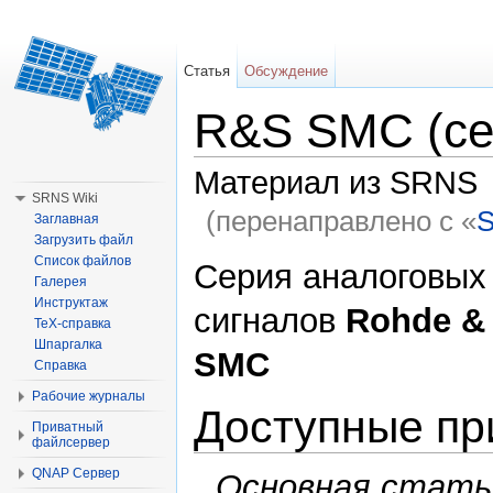
Статья
Обсуждение
R&S SMC (се
Материал из SRNS
SRNS Wiki
(перенаправлено с «
Заглавная
Загрузить файл
Перейти к:
навигация
,
поиск
Список файлов
Серия аналоговых
Галерея
Инструктаж
сигналов
Rohde &
TeX-справка
Шпаргалка
SMC
Справка
Рабочие журналы
Доступные п
Приватный
файлсервер
QNAP Сервер
Основная стать